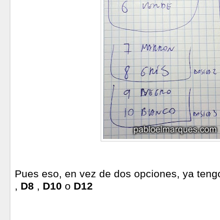
Pues eso, en vez de dos opciones, ya teng
,
D8
,
D10
o
D12