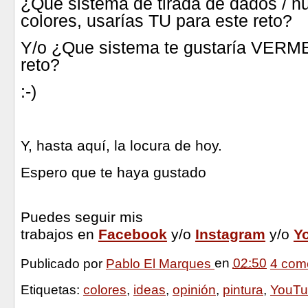
¿Que sistema de tirada de dados / 
colores, usarías TU para este reto?
Y/o ¿Que sistema te gustaría VERME
reto?
:-)
Y,
hasta aquí, la locura de hoy.
Espero que te haya gustado
Puedes seguir mis
trabajos en
Facebook
y/o
Instagram
y/o
Y
Publicado por
Pablo El Marques
en
02:50
4 com
Etiquetas:
colores
,
ideas
,
opinión
,
pintura
,
YouTu